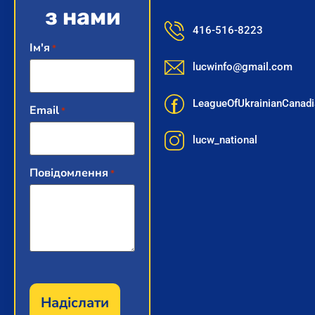
з нами
416-516-8223
Ім'я
*
lucwinfo@gmail.com
LeagueOfUkrainianCana
Email
*
lucw_national
Повідомлення
*