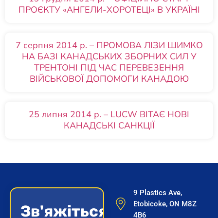
ПРОЄКТУ «АНГЕЛИ-ХОРОТЕЦІ» В УКРАЇНІ
7 серпня 2014 р. – ПРОМОВА ЛІЗИ ШИМКО
НА БАЗІ КАНАДСЬКИХ ЗБОРНИХ СИЛ У
ТРЕНТОНІ ПІД ЧАС ПЕРЕВЕЗЕННЯ
ВІЙСЬКОВОЇ ДОПОМОГИ КАНАДОЮ
25 липня 2014 р. – LUCW ВІТАЄ НОВІ
КАНАДСЬКІ САНКЦІЇ
9 Plastics Ave,
Etobicoke, ON M8Z
Зв'яжіться
4B6