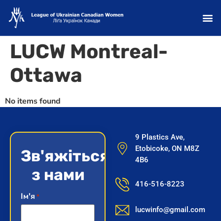
LUCW Montreal-
Ottawa
No items found
9 Plastics Ave,
Etobicoke, ON M8Z
Зв'яжіться
4B6
з нами
416-516-8223
Ім'я
*
lucwinfo@gmail.com