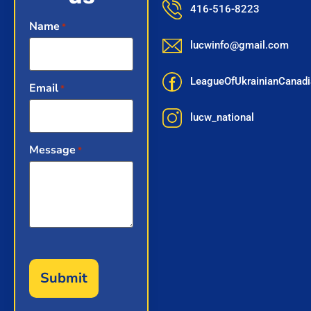
416-516-8223
Name
*
lucwinfo@gmail.com
LeagueOfUkrainianCana
Email
*
lucw_national
Message
*